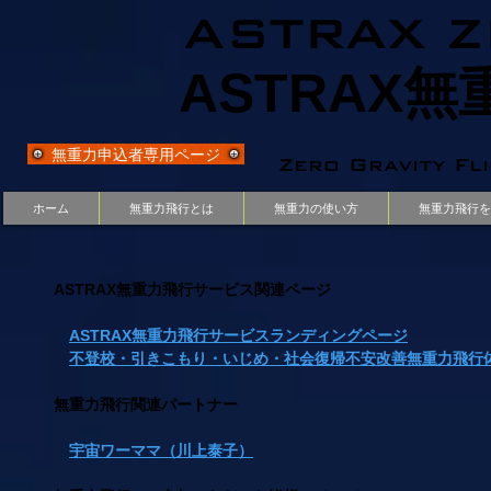
ASTRAX Z
ASTRAX
無重力申込者専用ページ
Zero Gravity Fl
ホーム
無重力飛行とは
無重力の使い方
無重力飛行を
ASTRAX無重力飛行サービス関連ページ
ASTRAX無重力飛行サービスランディングページ
不登校・引きこもり・いじめ・社会復帰不安改善無重力飛行
無重力飛行関連パートナー
​
宇宙ワーママ（川上泰子）