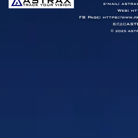
e-mail:
astra
Web:
ht
FB Page:
https://www.
AST
​株式会社
© 2025
ASTR