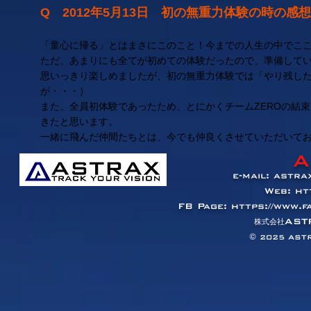
Q 2012年5月13日 初の無重力体験の時の感
「童心に帰る」とはまさにこのこと！今までの人生の中でこ
ただ、あまりにも全てが初めての体験だったので、準備して
思いっきり楽しめましたが、初の無重力体験では「やり残した
が・・・）
また、全員初体験であったため、とにかくチームZEROの結
きたと思います。
一緒に飛んだ仲間たちとは、今でも仲良くさせていただいて
A
e-mail:
astra
Web:
ht
FB Page:
https://www.
AST
​株式会社
© 2025
ASTR