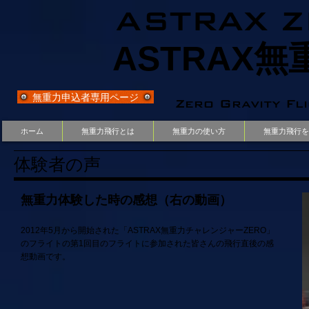
ASTRAX Z
ASTRAX
無重力申込者専用ページ
Zero Gravity Fl
ホーム
無重力飛行とは
無重力の使い方
無重力飛行を
体験者の声
無重力体験した時の感想（右の動画）
2012年5月から開始された「ASTRAX無重力チャレンジャーZERO」
のフライトの第1回目のフライトに参加された皆さんの飛行直後の感
想動画です。