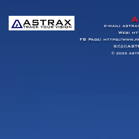
A
e-mail:
astra
Web:
ht
FB Page:
https://www.
AST
​株式会社
© 2025
ASTR