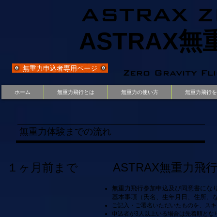
ASTRAX Z
ASTRAX
無重力申込者専用ページ
Zero Gravity Fl
ホーム
無重力飛行とは
無重力の使い方
無重力飛行を
無重力体験までの流れ
１ヶ月前まで ASTRAX無重力飛行
​無重力飛行参加申込及び同意書にな
基本事項（氏名、生年月日、住所、
ご記入・ご署名いただいたものを、スキ
申込者が3人以上いる場合は先着順とな